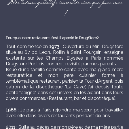
Des trésors gustatifs invantés rien que pour vous
!
Pourquoi notre restaurant s'est-il appelé le DrugStore?
Tout commence en
1973
: Ouverture du Mini Drugstore
situé au 67 bd Ledru Rollin à Saint Pourçain, enseigne
existante sur les Champs Elysées à Paris nommée
Drugstore Publicis, concept revisité par mes parents.
Issue d’une famille commerçante avec ma grand-mère
restauratrice et mon père cuisinier formé à
l’emblématique restaurant parisien la Tour d’Argent, puis
patron de la discothèque "La Cave", j’ai depuis toute
petite “baigné” dans cet univers en les aidant dans leurs
divers commerces. (Restaurant, bar et discothèque).
1986
: Je pars à Paris rejoindre ma sœur pour travailler
avec elle dans divers restaurants pendant dix ans.
2011
: Suite au décès de mon père et de ma mère partie