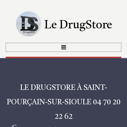
ACCUEIL
LA CARTE
LES VINS
ACTUS / ÉVÉNEMENTS
LE
DRUGSTORE
À
SAINT-
CONTACT
POURÇAIN-SUR-SIOULE
04
70
20
22
62