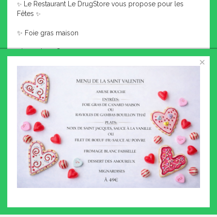
Le Restaurant Le DrugStore vous propose pour les
✨
Fêtes
✨
✨ Foie gras maison
• La part : 10€
×
• 100g : 15€
• 500g : 60€
⚜ Saumon d’exception
• Gravlax à l’aneth – 500g : 25€
• Tataki façon thaï – 500g : 25€
Pavlova aux fruits exotiques
⚜
• 30€ pour 8 à 10 pers
✅Commandez 48h à l’avance : 04 70 20 22 62